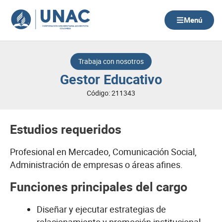
Ir
al
Menú
contenido
Trabaja con nosotros
Gestor Educativo
Código: 211343
Estudios requeridos
Profesional en Mercadeo, Comunicación Social,
Administración de empresas o áreas afines.
Funciones principales del cargo
Diseñar y ejecutar estrategias de
relacionamiento y promoción institucional