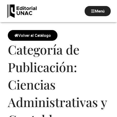
Ir
al
Menú
contenido
Volver al Catálogo
Categoría de
Publicación:
Ciencias
Administrativas y