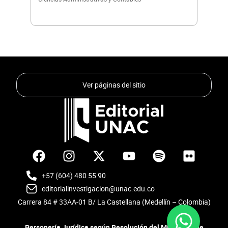
Ver páginas del sitio
F
I
Y
S
F
a
n
o
p
l
c
s
u
o
i
+57 (604) 480 55 90
e
t
t
t
c
editorialinvestigacion@unac.edu.co
b
a
u
i
k
Carrera 84 # 33AA-01 B/ La Castellana (Medellín – Colombia)
o
g
b
f
r
o
r
e
y
Personería Jurídica según Resolución del Ministerio de