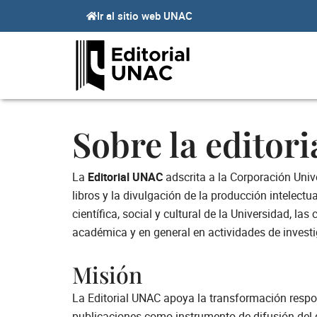
Ir
Ir al sitio web UNAC
al
contenido
Sobre la editori
La
Editorial UNAC
adscrita a la Corporación Unive
libros y la divulgación de la producción intelectua
científica, social y cultural de la Universidad, 
académica y en general en actividades de investi
Misión
La Editorial UNAC apoya la transformación respo
publicaciones como instrumento de difusión del q