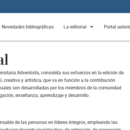
Novedades bibliográficas
La editorial
Portal autor
al
rsitaria Adventista, consolida sus esfuerzos en la edición de
l, creativa y artística, que va en función a la contribución
las cuales son desarrolladas por los miembros de la comunidad
gación, enseñanza, aprendizaje y desarrollo.
nsable de las personas en líderes íntegros, empleando las
uehacer docente investigativo, de extensión, de proyección