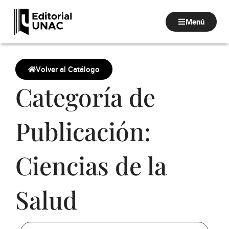
Ir
al
Menú
contenido
Volver al Catálogo
Categoría de
Publicación:
Ciencias de la
Salud