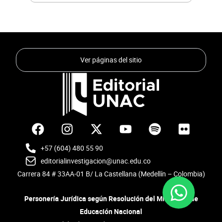
Ver páginas del sitio
F
I
Y
S
F
a
n
o
p
l
c
s
u
o
i
+57 (604) 480 55 90
e
t
t
t
c
editorialinvestigacion@unac.edu.co
b
a
u
i
k
Carrera 84 # 33AA-01 B/ La Castellana (Medellín – Colombia)
o
g
b
f
r
o
r
e
y
Personería Jurídica según Resolución del Ministerio de
k
a
Educación Nacional
m