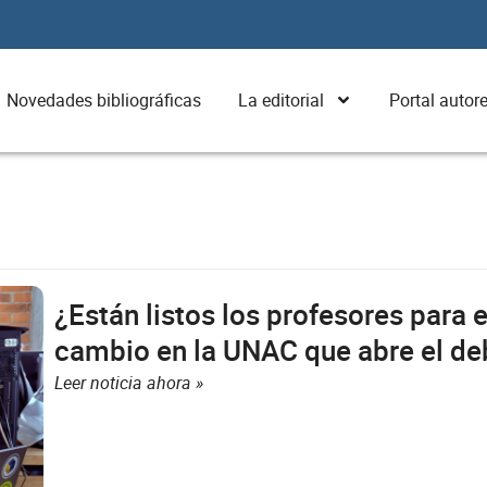
Novedades bibliográficas
La editorial
Portal autor
P
P
P
P
P
¿Están listos los profesores para e
á
á
á
á
á
g
g
g
g
g
cambio en la UNAC que abre el de
i
i
i
i
i
Leer noticia ahora »
n
n
n
n
n
a
a
a
a
a