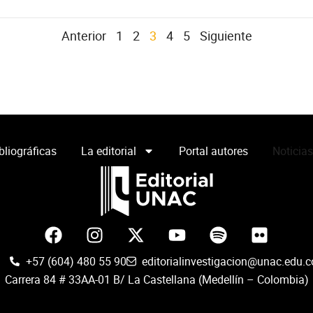
Anterior
1
2
3
4
5
Siguiente
liográficas
La editorial
Portal autores
Noticias
F
I
Y
S
F
a
n
o
p
l
c
s
u
o
i
+57 (604) 480 55 90
editorialinvestigacion@unac.edu.c
e
t
t
t
c
Carrera 84 # 33AA-01 B/ La Castellana (Medellín – Colombia)
b
a
u
i
k
o
g
b
f
r