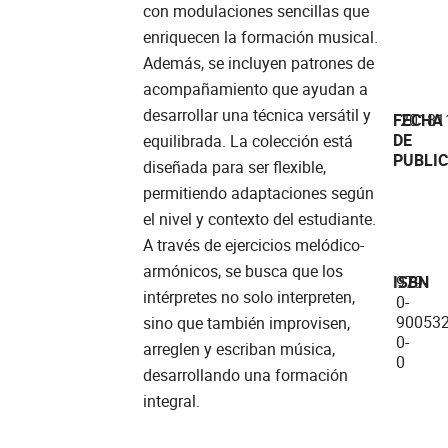
con modulaciones sencillas que
enriquecen la formación musical.
Además, se incluyen patrones de
acompañamiento que ayudan a
desarrollar una técnica versátil y
FECHA
20181
DE
equilibrada. La colección está
PUBLI
diseñada para ser flexible,
permitiendo adaptaciones según
el nivel y contexto del estudiante.
A través de ejercicios melódico-
armónicos, se busca que los
ISBN
979-
intérpretes no solo interpreten,
0-
900532
sino que también improvisen,
0-
arreglen y escriban música,
0
desarrollando una formación
integral.