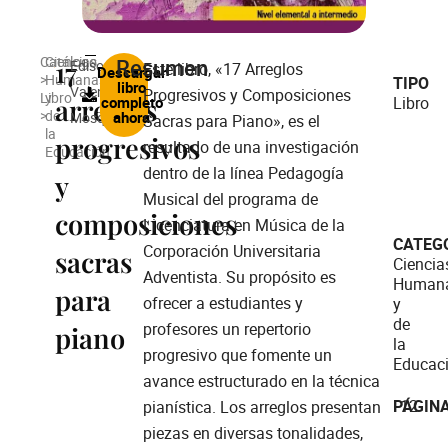
Catálogo
Ciencias
Resumen
17
Edison
Este libro, «17 Arreglos
Descargar
>
Humanas
TIPO
libro
Valencia
Progresivos y Composiciones
Libro
y
arreglos
completo
Libro
>
de
ahora
Mosquera
Sacras para Piano», es el
la
progresivos
resultado de una investigación
Educación
dentro de la línea Pedagogía
y
Musical del programa de
composiciones
Licenciatura en Música de la
CATEG
Corporación Universitaria
sacras
Ciencia
Adventista. Su propósito es
Human
para
ofrecer a estudiantes y
y
de
profesores un repertorio
piano
la
progresivo que fomente un
Educac
avance estructurado en la técnica
PÁGIN
12
pianística. Los arreglos presentan
piezas en diversas tonalidades,