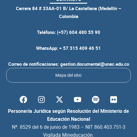
Carrera 84 # 33AA-01 B/ La Castellana (Medellín –
Colombia
Teléfono: (+57) 604 480 55 90
WhatsApp: + 57 315 409 46 51
Correo de notificaciones: gestion.documental@unac.edu.co
Mapa del sitio
F
I
Y
S
F
a
n
o
p
l
c
s
u
o
i
Personería Jurídica según Resolución del Ministerio de
e
t
t
t
c
Educación Nacional
b
a
u
i
k
Nº. 8529 del 6 de junio de 1983 – NIT 860.403.751-3
o
g
b
f
r
Vigilada Mineducación.