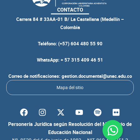
CONTACTO
Carrera 84 # 33AA-01 B/ La Castellana (Medellín –
Colombia
Teléfono: (+57) 604 480 55 90
WhatsApp: + 57 315 409 46 51
Correo de notificaciones: gestion.documental@unac.edu.co
Mapa del sitio
F
I
Y
S
F
a
n
o
p
l
c
s
u
o
i
Personería Jurídica según Resolución del Ministerio de
e
t
t
t
c
Educación Nacional
b
a
u
i
k