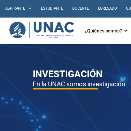
Ir
ASPIRANTE
ESTUDIANTE
DOCENTE
EGRESADO
CO
al
contenido
Abr
¿Quiénes somos?
INVESTIGACIÓN
En la UNAC somos investigación