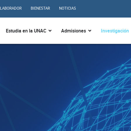
LABORADOR
BIENESTAR
NOTICIAS
ir ¿Quiénes somos?
Abrir Estudia en la UNAC
Abrir Admisiones
Estudia en la UNAC
Admisiones
Investigación