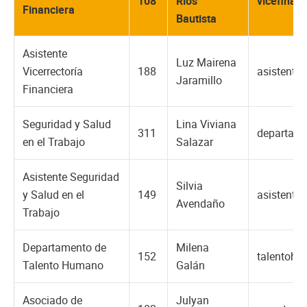
108
Rios
vicefinan
Financiera
Bautista
Asistente
Luz Mairena
Vicerrectoría
188
asistente
Jaramillo
Financiera
Seguridad y Salud
Lina Viviana
311
departame
en el Trabajo
Salazar
Asistente Seguridad
Silvia
y Salud en el
149
asistente
Avendaño
Trabajo
Departamento de
Milena
152
talentoh
Talento Humano
Galán
Asociado de
Julyan