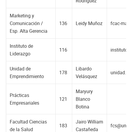
Rodríguez
Marketing y
Comunicación /
136
Leidy Muñoz
fcac-mark
Esp. Alta Gerencia
Instituto de
116
instituto
Liderazgo
Unidad de
Libardo
178
unidad.e@
Emprendimiento
Velásquez
Maryury
Prácticas
121
Blanco
Empresariales
Botina
Facultad Ciencias
Jairo William
183
fcs@unac
de la Salud
Castañeda