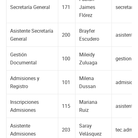
Secretaría General
171
Jaimes
secretari
Flórez
Asistente Secretaría
Brayfer
200
asistente
General
Escudero
Gestión
Mileidy
100
gestion.d
Documental
Zuluaga
Admisiones y
Milena
101
admision
Registro
Dussan
Inscripciones
Mariana
115
asistente
Admisiones
Ruiz
Asistente
Saray
203
tec.admis
Admisiones
Velásquez