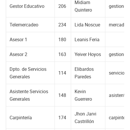
Midiam
Gestor Educativo
206
gestioned
Quintero
Telemercadeo
234
Lida Noscue
mercadeo
Asesor 1
180
Leanis Feria
Asesor 2
163
Yeiver Hoyos
gestionco
Dpto. de Servicios
Elibardos
114
servicios
Generales
Paredes
Asistente Servicios
Kevin
148
asistente
Generales
Guerrero
Jhon Jarvi
Carpintería
174
carpinter
Castrillón