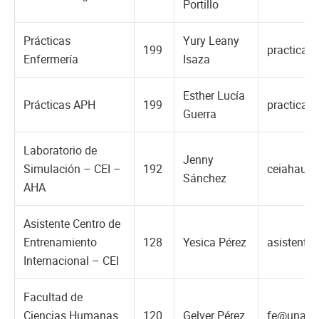
Portillo
Prácticas
Yury Leany
199
practicas
Enfermería
Isaza
Esther Lucía
Prácticas APH
199
practicas
Guerra
Laboratorio de
Jenny
Simulación – CEI –
192
ceiahaun
Sánchez
AHA
Asistente Centro de
Entrenamiento
128
Yesica Pérez
asistente
Internacional – CEI
Facultad de
Ciencias Humanas
120
Gelver Pérez
fe@unac.