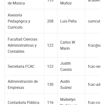
de Música
Muñoz
Asesoría
Pedagógica y
208
Luis Peña
curriculo
Currículo
Facultad Ciencias
Carlos W.
Administrativas y
122
fcac@una
Marín
Contables
Judith
Secretaria FCAC
122
fcac-secr
Cuesta
Administración de
Audín
130
fcac-adm
Empresas
Suárez
Mallerlyn
Contaduría Pública
116
fcac-cont