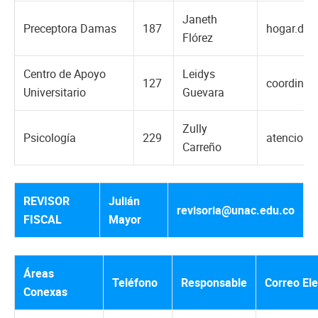
Janeth
Preceptora Damas
187
hogar.da
Flórez
Centro de Apoyo
Leidys
127
coordinac
Universitario
Guevara
Zully
Psicología
229
atencionp
Carreño
REVISOR
Julián
revisoria@unac.edu.co
FISCAL
Mayor
Áreas
Teléfono
Responsable
Correo Ele
Conexas