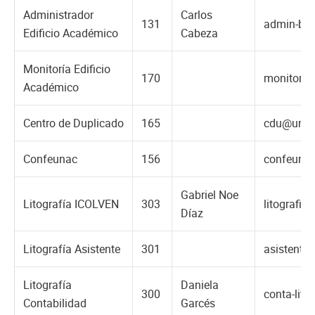
Administrador
Carlos
131
admin-bol
Edificio Académico
Cabeza
Monitoría Edificio
170
monitor.b
Académico
Centro de Duplicado
165
cdu@unac
Confeunac
156
confeuna
Gabriel Noe
Litografía ICOLVEN
303
litografi
Díaz
Litografía Asistente
301
asistente.
Litografía
Daniela
300
conta-lit
Contabilidad
Garcés