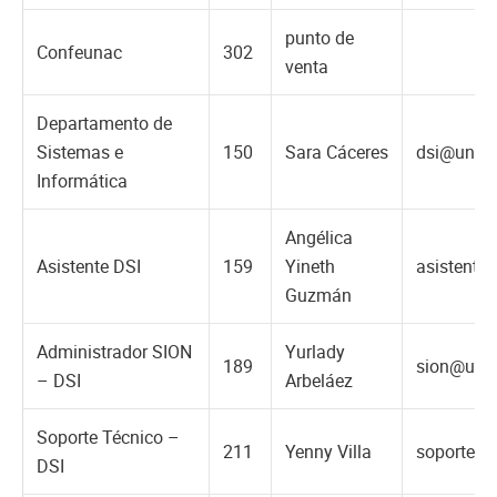
punto de
Confeunac
302
venta
Departamento de
Sistemas e
150
Sara Cáceres
dsi@unac.
Informática
Angélica
Asistente DSI
159
Yineth
asistente
Guzmán
Administrador SION
Yurlady
189
sion@una
– DSI
Arbeláez
Soporte Técnico –
211
Yenny Villa
soporte.d
DSI