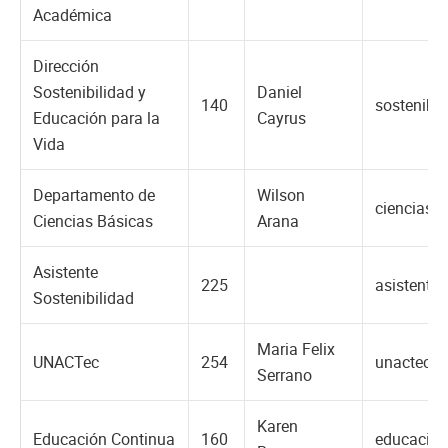
Académica
Dirección
Sostenibilidad y
Daniel
140
sostenibi
Educación para la
Cayrus
Vida
Departamento de
Wilson
cienciasb
Ciencias Básicas
Arana
Asistente
225
asistente
Sostenibilidad
Maria Felix
UNACTec
254
unactec@
Serrano
Karen
Educación Continua
160
educacion