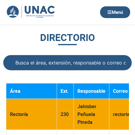
Ir
al
Menú
contenido
DIRECTORIO
Área
Ext.
Responsable
Correo El
Jahisber
Rectoría
230
Peñuela
rectoria@
Pineda