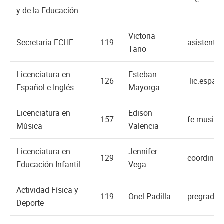
y de la Educación
Victoria
Secretaria FCHE
119
asistente
Tano
Licenciatura en
Esteban
126
lic.espan
Español e Inglés
Mayorga
Licenciatura en
Edison
157
fe-musica
Música
Valencia
Licenciatura en
Jennifer
129
coordinac
Educación Infantil
Vega
Actividad Física y
119
Onel Padilla
pregradod
Deporte