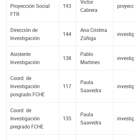
Victor
Proyección Social
193
proyeccio
Cabrera
FTR
Dirección de
Ana Cristina
144
investiga
Investigación
Zúñiga
Asistente
Pablo
138
investiga
Investigación
Martines
Coord. de
Paula
Investigación
117
investiga
Saavedra
posgrado FCHE
Coord. de
Paula
Investigación
135
investiga
Saavedra
pregrado FCHE