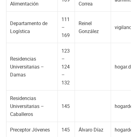
Alimentación
Correa
111
Departamento de
Reinel
–
vigilanci
Logística
González
169
123
Residencias
–
Universitarias –
124
hogar.da
Damas
–
132
Residencias
Universitarias –
145
hogardev
Caballeros
Preceptor Jóvenes
145
Álvaro Díaz
hogardev