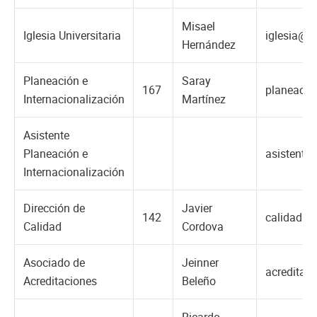
Misael
Iglesia Universitaria
iglesia@u
Hernández
Planeación e
Saray
167
planeacio
Internacionalización
Martínez
Asistente
Planeación e
asistente
Internacionalización
Dirección de
Javier
142
calidad@u
Calidad
Cordova
Asociado de
Jeinner
acreditac
Acreditaciones
Beleño
Ricardo