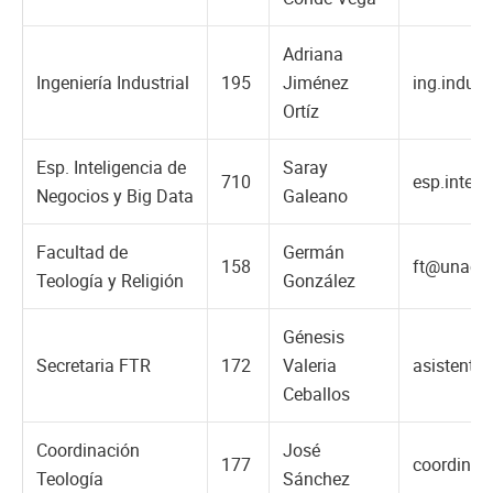
Adriana
Ingeniería Industrial
195
Jiménez
ing.indus
Ortíz
Esp. Inteligencia de
Saray
710
esp.intel
Negocios y Big Data
Galeano
Facultad de
Germán
158
ft@unac.e
Teología y Religión
González
Génesis
Secretaria FTR
172
Valeria
asistente
Ceballos
Coordinación
José
177
coordinac
Teología
Sánchez