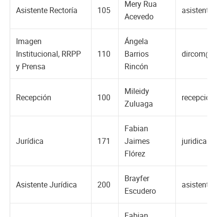
Mery Rua
Asistente Rectoría
105
asistente
Acevedo
Imagen
Ángela
Institucional, RRPP
110
Barrios
dircom@u
y Prensa
Rincón
Mileidy
Recepción
100
recepcio
Zuluaga
Fabian
Jurídica
171
Jaimes
juridica@
Flórez
Brayfer
Asistente Jurídica
200
asistente
Escudero
Fabian