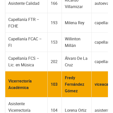
Asistente Calidad
166
autoevalu
Villamizar
Capellanía FTR –
193
Milena Rey
capellani
FCHE
Capellanía FCAC –
Willinton
153
capellani
FI
Millán
Capellanía FCS –
Álvaro De La
202
capellani
Lic. en Música
Cruz
Fredy
Vicerrectoría
103
Fernández
viceacad
Académica
Gómez
Asistente
Vicerrectoría
104
Lorena Ortiz
asistente