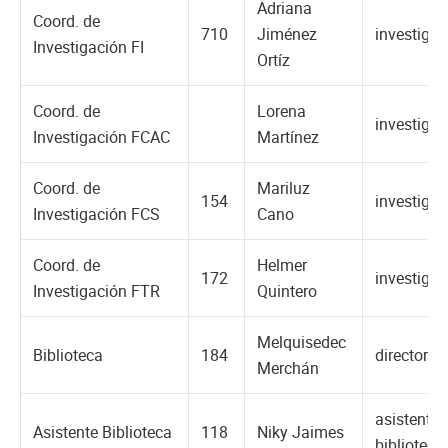
Adriana
Coord. de
710
Jiménez
investiga
Investigación FI
Ortíz
Coord. de
Lorena
investiga
Investigación FCAC
Martínez
Coord. de
Mariluz
154
investiga
Investigación FCS
Cano
Coord. de
Helmer
172
investiga
Investigación FTR
Quintero
Melquisedec
Biblioteca
184
director.b
Merchán
asistente
Asistente Biblioteca
118
Niky Jaimes
bibliotec