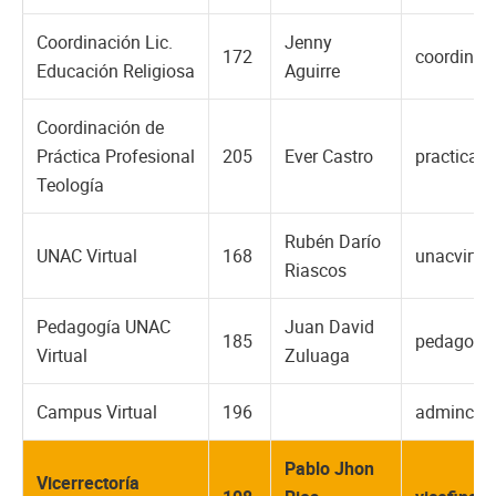
Coordinación Lic.
Jenny
172
coordinac
Educación Religiosa
Aguirre
Coordinación de
Práctica Profesional
205
Ever Castro
practicas
Teología
Rubén Darío
UNAC Virtual
168
unacvirtu
Riascos
Pedagogía UNAC
Juan David
185
pedagogia
Virtual
Zuluaga
Campus Virtual
196
admincam
Pablo Jhon
Vicerrectoría