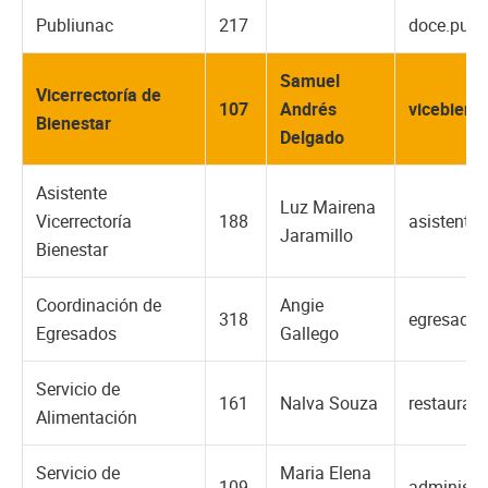
Publiunac
217
doce.publ
Samuel
Vicerrectoría de
107
Andrés
vicebiene
Bienestar
Delgado
Asistente
Luz Mairena
Vicerrectoría
188
asistente
Jaramillo
Bienestar
Coordinación de
Angie
318
egresado
Egresados
Gallego
Servicio de
161
Nalva Souza
restauran
Alimentación
Servicio de
Maria Elena
109
administr