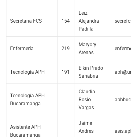
Leiz
Secretaria FCS
154
Alejandra
secrefcs@
Padilla
Maryory
Enfermería
219
enfermeri
Arenas
Elkin Prado
Tecnología APH
191
aph@unac
Sanabria
Claudia
Tecnología APH
Rosio
aphbucar
Bucaramanga
Vargas
Jaime
Asistente APH
Andres
asis.aphb
Bucaramanga