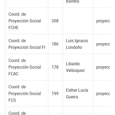
Barrera
Coord. de
Proyección Social
208
proyeccio
FCHE
Coord. de
Luis Ignacio
186
proyeccio
Proyección Social FI
Londoño
Coord. de
Libardo
Proyección Social
178
proyeccio
Velásquez
FCAC
Coord. de
Esther Lucía
Proyección Social
199
proyeccio
Guerra
FCS
Coord. de