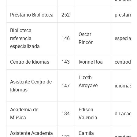
Préstamo Biblioteca
252
prestamo.
Biblioteca
Oscar
referencia
146
especiali
Rincón
especializada
Centro de Idiomas
143
Ivonne Roa
centrodei
Lizeth
Asistente Centro de
Arroyave
147
idiomas@
Idiomas
Academia de
Edison
134
dir.acade
Música
Valencia
Asistente Academia
Camila
133
academia