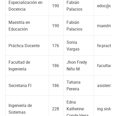
Especialización en
Fabián
190
edoc@una
Docencia
Palacios
Maestría en
Fabián
190
maestria.
Educación
Palacios
Sonia
Práctica Docente
176
fe-practi
Vargas
Facultad de
Jhon Fredy
186
facultad.
Ingeniería
Niño M.
Tatiana
Secretaria FI
186
asistente
Pereira
Edna
Ingeniería de
228
Katherine
ing.siste
Sistemas
Conde Vega