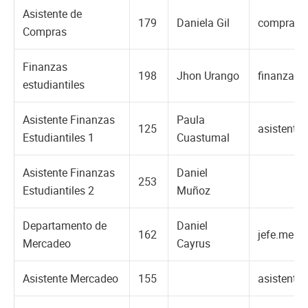
Asistente de
179
Daniela Gil
compras@
Compras
Finanzas
198
Jhon Urango
finanzas@
estudiantiles
Asistente Finanzas
Paula
125
asistente
Estudiantiles 1
Cuastumal
Asistente Finanzas
Daniel
253
Estudiantiles 2
Muñoz
Departamento de
Daniel
162
jefe.merc
Mercadeo
Cayrus
Asistente Mercadeo
155
asistente