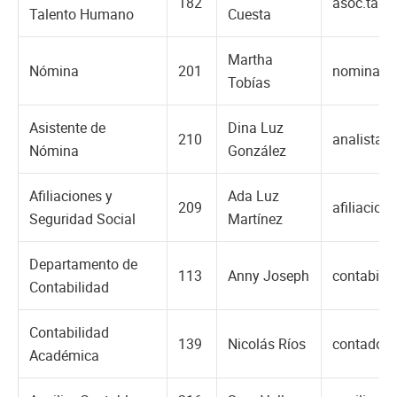
182
asoc.tal
Talento Humano
Cuesta
Martha
Nómina
201
nomina@u
Tobías
Asistente de
Dina Luz
210
analista.
Nómina
González
Afiliaciones y
Ada Luz
209
afiliacio
Seguridad Social
Martínez
Departamento de
113
Anny Joseph
contabili
Contabilidad
Contabilidad
139
Nicolás Ríos
contador
Académica