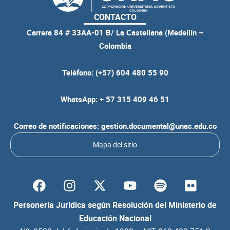
CONTACTO
Carrera 84 # 33AA-01 B/ La Castellana (Medellín –
Colombia
Teléfono: (+57) 604 480 55 90
WhatsApp: + 57 315 409 46 51
Correo de notificaciones: gestion.documental@unac.edu.co
Mapa del sitio
F
I
Y
S
F
a
n
o
p
l
c
s
u
o
i
Personería Jurídica según Resolución del Ministerio de
e
t
t
t
c
Educación Nacional
b
a
u
i
k