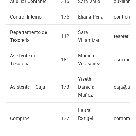
Auxiliar Contable
216
Sara Valle
auxiliar.
Control Interno
175
Eliana Peña
controlin
Departamento de
Sara
112
tesoreria
Tesorería
Villamizar
Asistente de
Mónica
181
asociada.
Tesorería
Velásquez
Yiseth
Asistente – Caja
173
Daniela
caja@una
Muñoz
Laura
Rangel
Compras
137
compras@