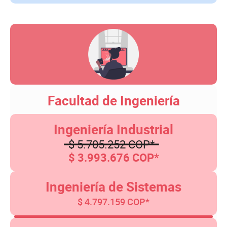
Facultad de Ingeniería
Ingeniería Industrial
$ 5.705.252 COP*
$ 3.993.676 COP*
Ingeniería de Sistemas
$ 4.797.159 COP*