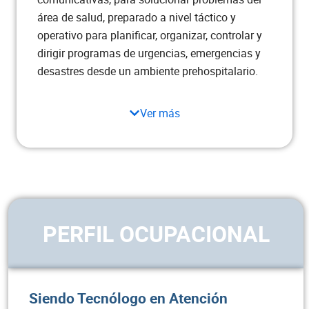
ASIGNATURA
CRÉDITOS
área de salud, preparado a nivel táctico y
operativo para planificar, organizar, controlar y
Proyecto laboral tecnológico
2
dirigir programas de urgencias, emergencias y
desastres desde un ambiente prehospitalario.
Prácticas en instituciones –
10
énfasis
Ver más
Total semestre
12
PERFIL OCUPACIONAL
Siendo Tecnólogo en Atención