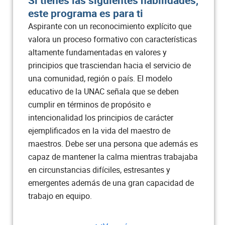
este programa es para ti
Estadística
3
Aspirante con un reconocimiento explícito que
valora un proceso formativo con características
Intervención psicosocial
2
altamente fundamentadas en valores y
principios que trasciendan hacia el servicio de
Gestión integral del riesgo
4
una comunidad, región o país. El modelo
educativo de la UNAC señala que se deben
Prácticas clínico asistenciales I
8
cumplir en términos de propósito e
intencionalidad los principios de carácter
Seguridad y salud en el trabajo
3
ejemplificados en la vida del maestro de
maestros. Debe ser una persona que además es
Electiva I
2
capaz de mantener la calma mientras trabajaba
en circunstancias difíciles, estresantes y
Total semestre
22
emergentes además de una gran capacidad de
trabajo en equipo.
Semestre V