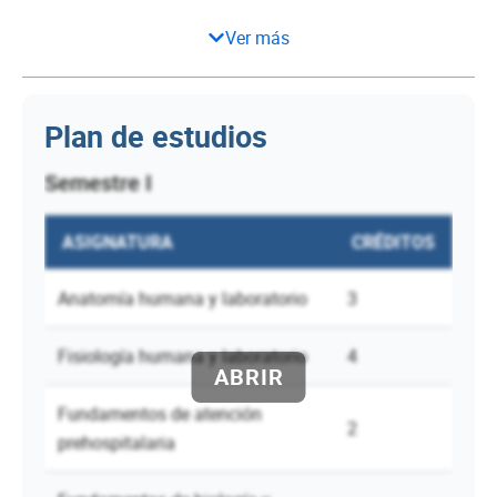
Ver más
Plan de estudios
Semestre I
ASIGNATURA
CRÉDITOS
Anatomía humana y laboratorio
3
Fisiología humana y laboratorio
4
Fundamentos de atención
2
prehospitalaria