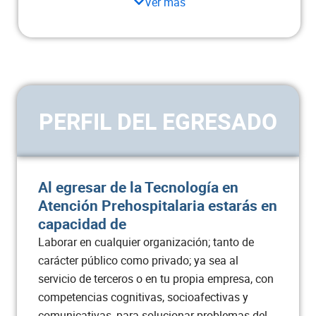
Ver más
ASIGNATURA
CRÉDITOS
Metodología de la investigación
3
Ética profesional cristiana
1
PERFIL DEL EGRESADO
Legislación en salud
2
Prácticas clínico asistenciales II
8
Al egresar de la Tecnología en
Electiva II
2
Atención Prehospitalaria estarás en
capacidad de
Total semestre
16
Laborar en cualquier organización; tanto de
carácter público como privado; ya sea al
servicio de terceros o en tu propia empresa, con
Semestre VI
competencias cognitivas, socioafectivas y
comunicativas, para solucionar problemas del