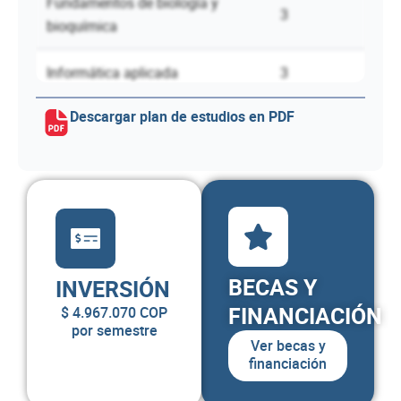
Fundamentos de biología y
3
bioquímica
Informática aplicada
3
Descargar plan de estudios en PDF
Técnicas de combate de
4
incendios
Cátedra Unacense
2
Total semestre
21
BECAS Y
INVERSIÓN
Semestre II
FINANCIACIÓN
$ 4.967.070 COP
por semestre
ASIGNATURA
CRÉDITOS
Ver becas y
financiación
Farmacología
4