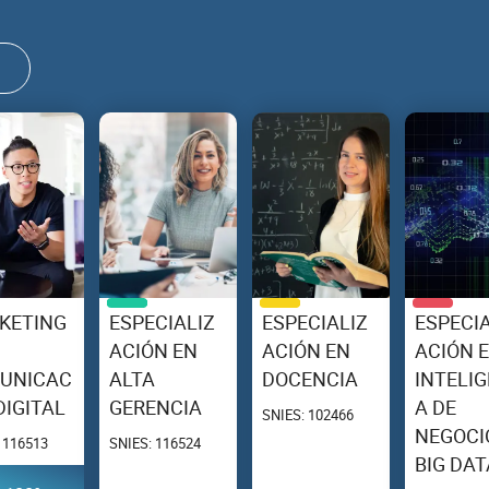
KETING
ESPECIALIZ
ESPECIALIZ
ESPECIA
ACIÓN EN
ACIÓN EN
ACIÓN 
UNICAC
ALTA
DOCENCIA
INTELIG
DIGITAL
GERENCIA
A DE
SNIES: 102466
NEGOCI
 116513
SNIES: 116524
BIG DAT