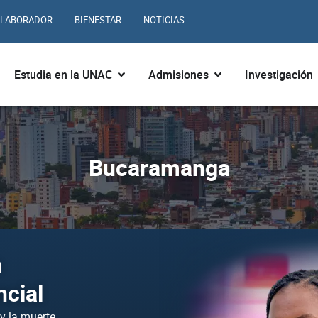
LABORADOR
BIENESTAR
NOTICIAS
ir ¿Quiénes somos?
Abrir Estudia en la UNAC
Abrir Admisiones
Estudia en la UNAC
Admisiones
Investigación
Bucaramanga
n
ncial
 y la muerte