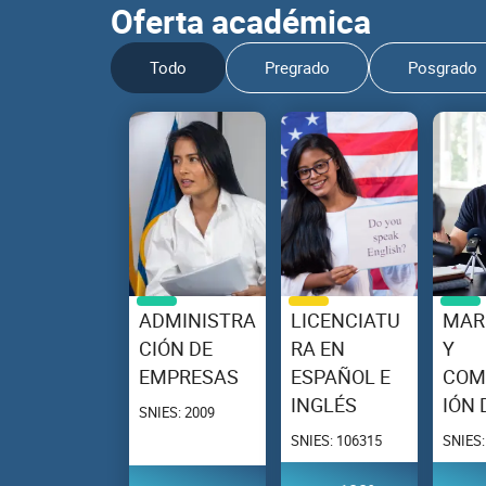
Oferta académica
Todo
Pregrado
Posgrado
ADMINISTRA
LICENCIATU
MAR
CIÓN DE
RA EN
Y
EMPRESAS
ESPAÑOL E
COM
INGLÉS
IÓN 
SNIES: 2009
SNIES: 106315
SNIES: