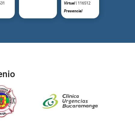
531
Virtual
| 116512
Presencial
enio