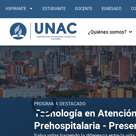
Ir
ASPIRANTE
ESTUDIANTE
DOCENTE
EGRESADO
CO
al
contenido
Abr
¿Quiénes somos?
PROGRAMA DESTACADO
Tecnología en Atenció
Prehospitalaria - Prese
Salva vidas haciendo la diferencia entre la vida