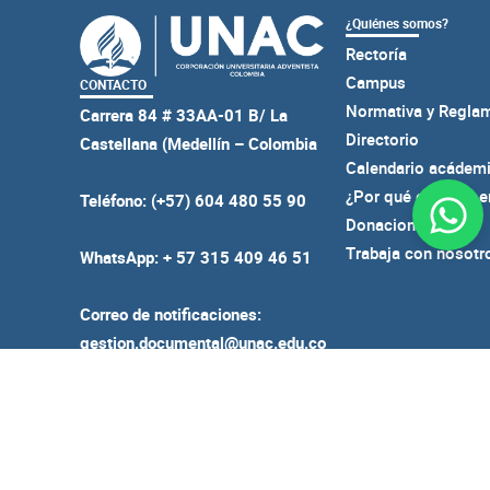
¿Quiénes somos?
Rectoría
Campus
CONTACTO
Normativa y Regla
Carrera 84 # 33AA-01 B/ La
Directorio
Castellana (Medellín – Colombia
Calendario acádem
¿Por qué estudiar 
Teléfono: (+57) 604 480 55 90
Donaciones
Trabaja con nosotr
WhatsApp: + 57 315 409 46 51
Correo de notificaciones:
gestion.documental@unac.edu.co
Person