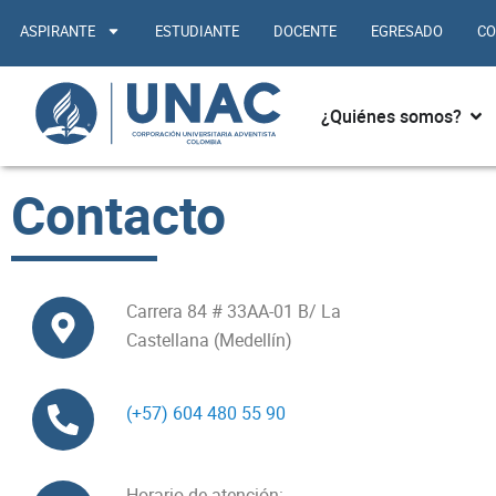
Ir
ASPIRANTE
ESTUDIANTE
DOCENTE
EGRESADO
CO
al
contenido
Abr
¿Quiénes somos?
Contacto
Carrera 84 # 33AA-01 B/ La
Castellana (Medellín)
(+57) 604 480 55 90
Horario de atención: