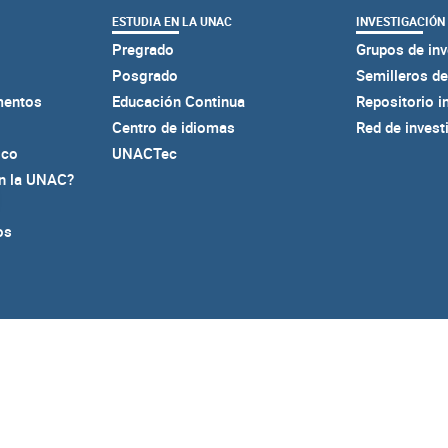
ESTUDIA EN LA UNAC
INVESTIGACIÓN
Pregrado
Grupos de inv
Posgrado
Semilleros de
mentos
Educación Continua
Repositorio i
Centro de idiomas
Red de invest
ico
UNACTec
en la UNAC?
os
F
I
Y
S
F
a
n
o
p
l
c
s
u
o
i
ería Jurídica según Resolución del Ministerio de Educación N
e
t
t
t
c
Nº. 8529 del 6 de junio de 1983 – NIT 860.403.751-3