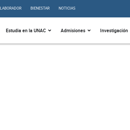
LABORADOR
BIENESTAR
NOTICIAS
ir ¿Quiénes somos?
Abrir Estudia en la UNAC
Abrir Admisiones
Estudia en la UNAC
Admisiones
Investigación