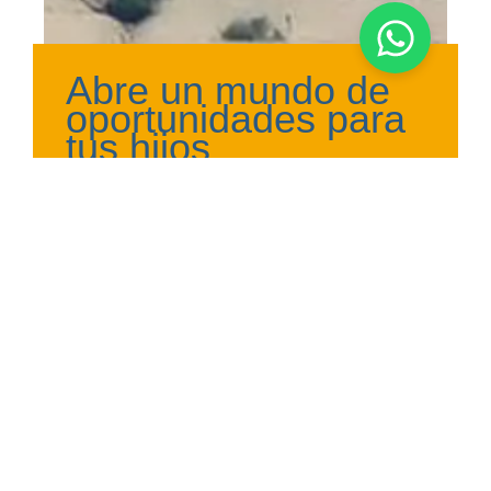
Abre un mundo de
oportunidades para
tus hijos
Programas para niños
10 niveles semestrales
de inglés
De 6 a 12 años