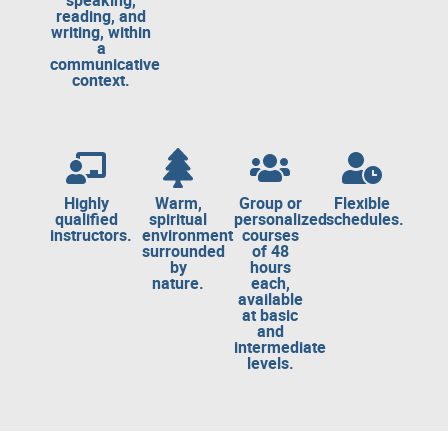
reading, and
writing, within
a
communicative
context.
Highly
Warm,
Group or
Flexible
qualified
spiritual
personalized
schedules.
instructors.
environment
courses
surrounded
of 48
by
hours
nature.
each,
available
at basic
and
intermediate
levels.