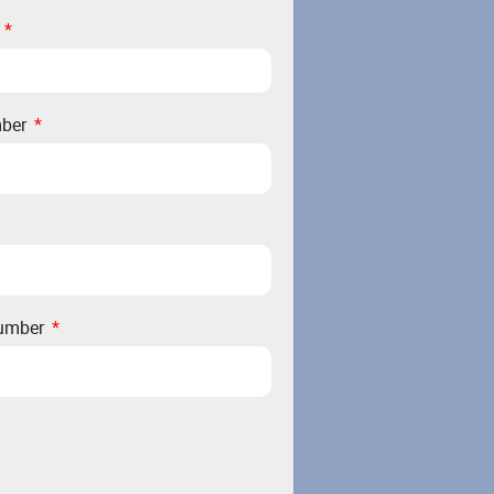
D
mber
number