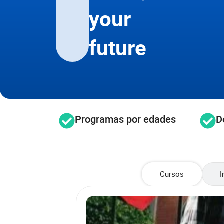
your
future
Programas por edades
D
Cursos
I