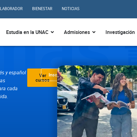
omas
LABORADOR
BIENESTAR
NOTICIAS
ir ¿Quiénes somos?
Abrir Estudia en la UNAC
Abrir Admisiones
Estudia en la UNAC
Admisiones
Investigación
L
és y español
Inscribirme
Ver
cursos
mas
ara cada
ida.