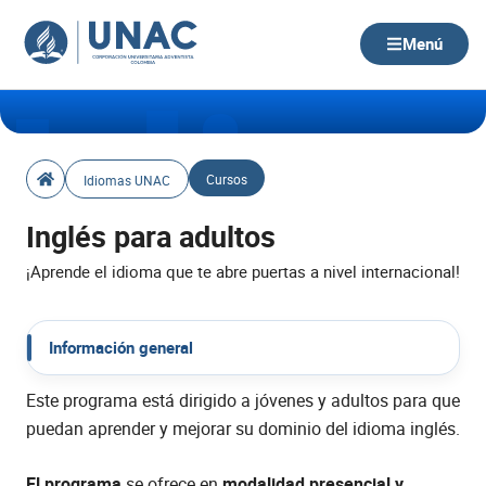
Ir
al
Menú
Idio
contenido
Cursos
Idiomas UNAC
Inglés para adultos
¡Aprende el idioma que te abre puertas a nivel internacional!
mas
Información general
Este programa está dirigido a jóvenes y adultos para que
puedan aprender y mejorar su dominio del idioma inglés.
El programa
se ofrece en
modalidad presencial y