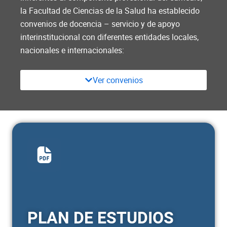
la Facultad de Ciencias de la Salud ha establecido
ASIGNATURA
CRÉDITOS
convenios de docencia – servicio y de apoyo
interinstitucional con diferentes entidades locales,
Ética y bioética en la praxis del
3
nacionales e internacionales:
cuidado
Competencias ciudadanas
2
Ver convenios
Gestión del cuidado al joven,
10
adulto y anciano I
Salud mental del joven, adulto y
1
anciano I
Proyecto de grado I
3
Total semestre
19
PLAN DE ESTUDIOS