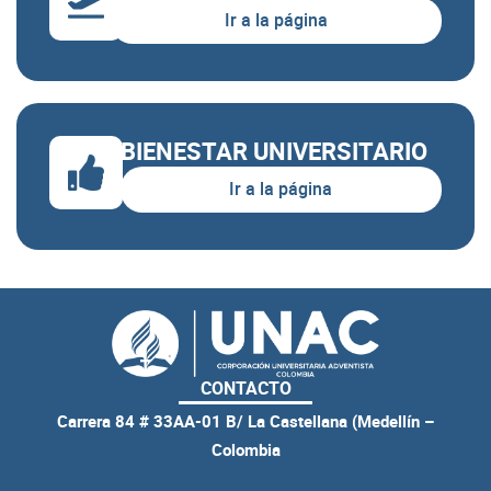
ASIGNATURA
CRÉDITOS
Ir a la página
Profundización en la gestión del
15
cuidado
BIENESTAR UNIVERSITARIO
Total semestre
15
Ir a la página
CONTACTO
Carrera 84 # 33AA-01 B/ La Castellana (Medellín –
Colombia