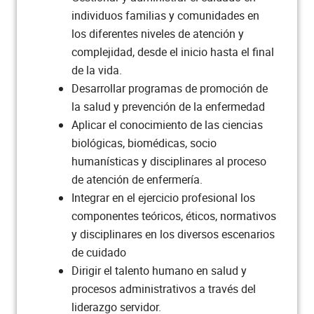
Gestión del cuidado a la mujer,
individuos familias y comunidades en
10
familia gestante y neonato
los diferentes niveles de atención y
complejidad, desde el inicio hasta el final
Salud mental de la mujer, familia
de la vida.
1
gestante y neonato
Desarrollar programas de promoción de
la salud y prevención de la enfermedad
Psicología del desarrollo
3
Aplicar el conocimiento de las ciencias
biológicas, biomédicas, socio
Bioestadística
3
humanísticas y disciplinares al proceso
de atención de enfermería.
Total semestre
19
Integrar en el ejercicio profesional los
componentes teóricos, éticos, normativos
Semestre VI
y disciplinares en los diversos escenarios
de cuidado
Dirigir el talento humano en salud y
ASIGNATURA
CRÉDITOS
procesos administrativos a través del
Gestión del cuidado al infante y
liderazgo servidor.