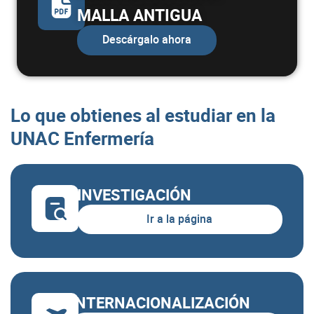
MALLA ANTIGUA
Total semestre
19
Descárgalo ahora
Semestre IX
ASIGNATURA
CRÉDITOS
Lo que obtienes al estudiar en la
Ética profesional cristiana
1
UNAC Enfermería
Administración y gestión del
cuidado y de los servicios de
15
INVESTIGACIÓN
enfermería
Ir a la página
Total semestre
16
Semestre X
INTERNACIONALIZACIÓN