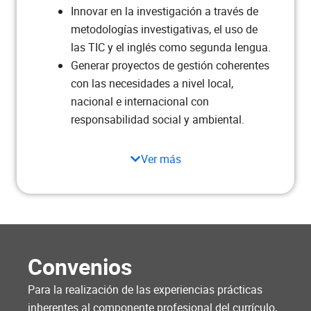
10
adolescente
Innovar en la investigación a través de
metodologías investigativas, el uso de
Salud mental del infante y
las TIC y el inglés como segunda lengua.
1
adolescente
Generar proyectos de gestión coherentes
con las necesidades a nivel local,
Metodología de la investigación
3
nacional e internacional con
responsabilidad social y ambiental.
Cuidados paliativos
2
Ver más
Ciencia y fe
2
Introducción a la epidemiología
2
Total semestre
20
Convenios
Para la realización de las experiencias prácticas
Semestre VII
inherentes al componente profesional del currículo,