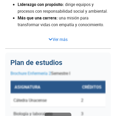
Liderazgo con propósito:
dirige equipos y
procesos con responsabilidad social y ambiental.
Más que una carrera:
una misión para
transformar vidas con empatía y conocimiento.
Ver más
Plan de estudios
Brochure Enfermería 2
Semestre I
ASIGNATURA
CRÉDITOS
Cátedra Unacense
2
Biología y laboratorio
3