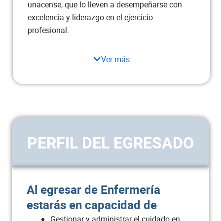
unacense, que lo lleven a desempeñarse con
Ciencias básicas integradas a los
excelencia y liderazgo en el ejercicio
4
dominios de enfermería
profesional.
Salud colectiva y Educación para
Ver más
4
la salud III
Introducción a la salud pública
2
Total semestre
20
PERFIL DEL EGRESADO
Semestre V
ASIGNATURA
CRÉDITOS
Al egresar de Enfermería
Educación para la familia
2
estarás en capacidad de
Gestionar y administrar el cuidado en