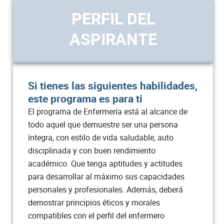
PERFIL DEL
Salud colectiva y Educación para
2
ASPIRANTE
la salud II
Electiva II
2
Si tienes las siguientes habilidades,
Total semestre
18
este programa es para ti
El programa de Enfermería está al alcance de
Semestre IV
todo aquel que demuestre ser una persona
íntegra, con estilo de vida saludable, auto
ASIGNATURA
CRÉDITOS
disciplinada y con buen rendimiento
académico. Que tenga aptitudes y actitudes
Estilo de vida saludable
2
para desarrollar al máximo sus capacidades
personales y profesionales. Además, deberá
Proceso de enfermería y
demostrar principios éticos y morales
8
fundamentación técnica
compatibles con el perfil del enfermero