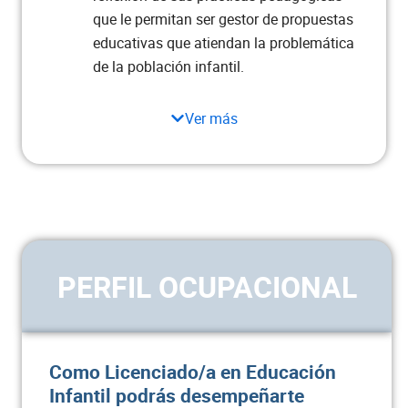
Naturales y Sociales
que le permitan ser gestor de propuestas
educativas que atiendan la problemática
Estadística
3
de la población infantil.
Total semestre
17
Ver más
Semestre 7
ASIGNATURA
CRÉDITOS
Ética Profesional Cristiana
1
PERFIL OCUPACIONAL
Proyecto de Grado I: Práctica
3
Investigativa
Como Licenciado/a en Educación
Evaluación Educativa
3
Infantil podrás desempeñarte