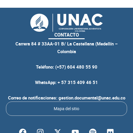
CONTACTO
Carrera 84 # 33AA-01 B/ La Castellana (Medellín –
Colombia
Teléfono: (+57) 604 480 55 90
WhatsApp: + 57 315 409 46 51
Correo de notificaciones: gestion.documental@unac.edu.co
Mapa del sitio
F
I
Y
S
F