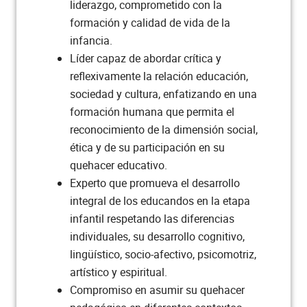
liderazgo, comprometido con la
Creencias Cristianas
2
formación y calidad de vida de la
Fundamentales
infancia.
Líder capaz de abordar crítica y
Didáctica de la Matemática
3
reflexivamente la relación educación,
sociedad y cultura, enfatizando en una
Metodología de la Investigación
3
formación humana que permita el
reconocimiento de la dimensión social,
Práctica Pedagógica Integrada III
2
ética y de su participación en su
quehacer educativo.
Música en la Infancia
3
Experto que promueva el desarrollo
integral de los educandos en la etapa
Medios y TICS Aplicados a la
3
infantil respetando las diferencias
Educación Infantil
individuales, su desarrollo cognitivo,
lingüístico, socio-afectivo, psicomotriz,
Legislación y Políticas
3
artístico y espiritual.
Educativas
Compromiso en asumir su quehacer