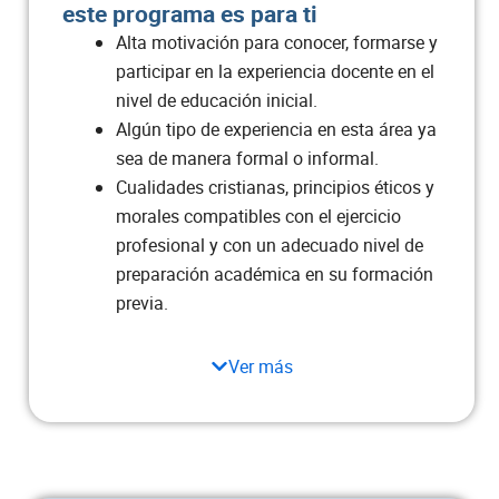
este programa es para ti
2
Piano
Alta motivación para conocer, formarse y
participar en la experiencia docente en el
Práctica Integrada I
2
nivel de educación inicial.
Algún tipo de experiencia en esta área ya
Salud y Cuidados de la Infancia
2
sea de manera formal o informal.
Cualidades cristianas, principios éticos y
Total semestre
16
morales compatibles con el ejercicio
profesional y con un adecuado nivel de
Semestre 4
preparación académica en su formación
previa.
ASIGNATURA
CRÉDITOS
Ver más
Didáctica de la Lectoescritura
3
Educación para la Familia
2