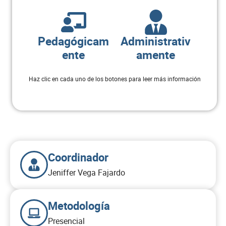
Electiva Políticas Públicas de la
2
Infancia
Pedagógicam
Administrativ
Electiva Proyecto de Desarrollo
ente
amente
3
Social I
Haz clic en cada uno de los botones para leer más información
Práctica Pedagógica Integrada V
1
Expresión Teatral Infantil
3
Total semestre
16
Coordinador
Semestre 8
Jeniffer Vega Fajardo
ASIGNATURA
CRÉDITOS
Metodología
Presencial
Estrategias Curriculares para la