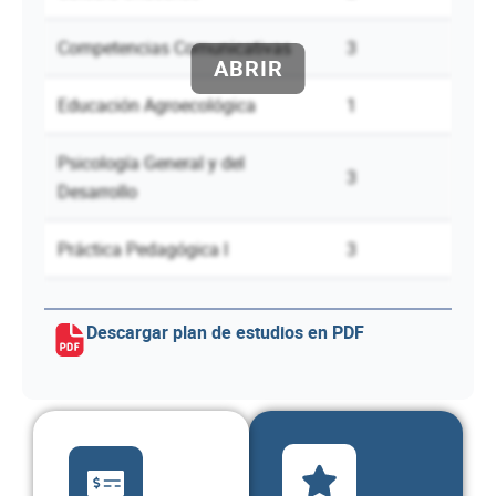
Competencias Comunicativas
3
Educación Agroecológica
1
Psicología General y del
3
Desarrollo
Práctica Pedagógica I
3
Expresión Gráfico Plástica
2
Descargar plan de estudios en PDF
Taller de Iniciación a la Música I
2
Total semestre
16
Semestre 2