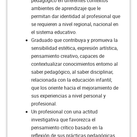
pedagógico en diferentes contextos
Total semestre
17
ambientes de aprendizaje que le
permitan dar identidad al profesional que
Semestre 6
se requieren a nivel regional, nacional en
el sistema educativo.
ASIGNATURA
CRÉDITOS
Graduado que contribuya y promueva la
sensibilidad estética, expresión artística,
Ciencia y Fe
2
pensamiento creativo, capaces de
contextualizar conocimientos entorno al
Emprendimiento
1
saber pedagógico, al saber disciplinar,
relacionada con la educación infantil;
Gestión Educativa
3
que los oriente hacia el mejoramiento de
sus experiencias a nivel personal y
Práctica Pedagógica Integrada IV
2
profesional.
Un profesional con una actitud
Expresión Lúdica y Corporal
3
investigativa que favorezca el
pensamiento crítico basado en la
Didáctica de las Ciencias
reflexión de sus prácticas pedagógicas
3