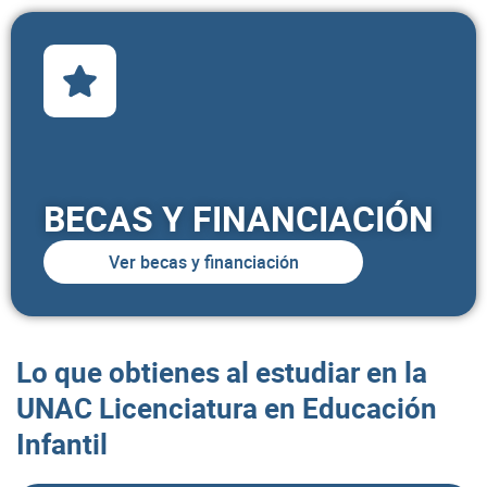
Semestre 9
ASIGNATURA
CRÉDITOS
Credos Contemporáneos
2
Práctica Pedagógica de
BECAS Y FINANCIACIÓN
15
Inmersión I
Ver becas y financiación
Total semestre
17
Semestre 10
Lo que obtienes al estudiar en la
UNAC Licenciatura en Educación
ASIGNATURA
CRÉDITOS
Infantil
Práctica Pedagógica de
15