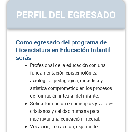
Neuropsicología del Aprendizaje
3
PERFIL DEL EGRESADO
Teoría y Diseño Curricular
2
Electiva Instrumental II: Guitarra
2
o Piano
Como egresado del programa de
Licenciatura en Educación Infantil
Práctica Pedagógica Integrada II
2
serás
Profesional de la educación con una
Epistemología
2
fundamentación epistemológica,
axiológica, pedagógica, didáctica y
Total semestre
16
artística comprometido en los procesos
de formación integral del infante.
Sólida formación en principios y valores
Semestre 5
cristianos y calidad humana para
incentivar una educación integral.
ASIGNATURA
CRÉDITOS
Vocación, convicción, espíritu de