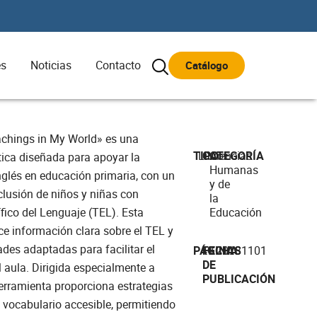
es
Noticias
Contacto
Catálogo
chings in My World» es una
TIPO
Libro
CATEGORÍA
Ciencias
tica diseñada para apoyar la
Humanas
glés en educación primaria, con un
y de
clusión de niños y niñas con
la
fico del Lenguaje (TEL). Esta
Educación
ce información clara sobre el TEL y
ades adaptadas para facilitar el
PÁGINAS
49
FECHA
20181101
DE
specialmente a
PUBLICACIÓN
erramienta proporciona estrategias
 vocabulario accesible, permitiendo