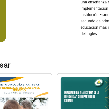
una enseñanza ef
implementación 
Institución Fran
segundo de primaria. Una guía esenc
educación más i
del inglés.
sar