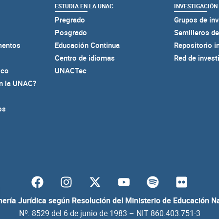
ESTUDIA EN LA UNAC
INVESTIGACIÓN
Pregrado
Grupos de inv
Posgrado
Semilleros de
mentos
Educación Continua
Repositorio i
Centro de idiomas
Red de invest
ico
UNACTec
en la UNAC?
os
F
I
Y
S
F
a
n
o
p
l
c
s
u
o
i
ería Jurídica según Resolución del Ministerio de Educación N
e
t
t
t
c
Nº. 8529 del 6 de junio de 1983 – NIT 860.403.751-3