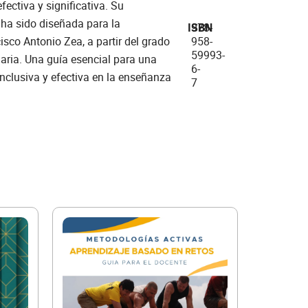
ectiva y significativa. Su
ha sido diseñada para la
ISBN
978-
958-
cisco Antonio Zea, a partir del grado
59993-
ial para una
6-
nclusiva y efectiva en la enseñanza
7