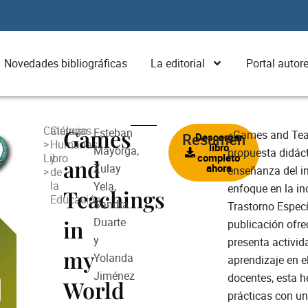
Novedades bibliográficas
La editorial
Portal autor
Catálogo
Ciencias
Games
Esteban
«Games and Tea
Resumen
Descargar
>
Humanas
libro
Mayorga,
propuesta didác
Libro
y
completo
and
Zulay
ahora
enseñanza del in
>
de
la
Yela,
enfoque en la in
Teachings
Educación
Sandra
Trastorno Especí
in
Duarte
publicación ofre
y
presenta activid
my
Yolanda
aprendizaje en el aula. Dirigida e
Jiménez
docentes, esta h
World
prácticas con un