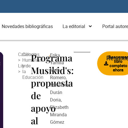
Novedades bibliográficas
La editorial
Portal autor
Catálogo
Ciencias
Programa
Erika
Resum
Descarga
>
Humanas
libro
Yamila
Libro
y de
completo
Musikid's:
Melo
ahora
>
la
Educación
Romero,
propuesta
Stefannie
de
Durán
Doria,
apoyo
Elizabeth
Miranda
al
Gómez