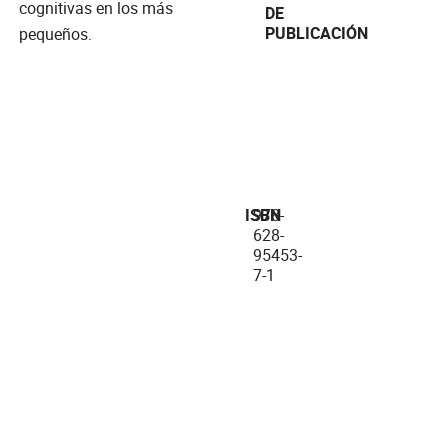
cognitivas en los más
DE
PUBLICACIÓN
pequeños.
ISBN
978-
628-
95453-
7-1