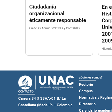
Ciudadanía
En e
organizacional
Hist
éticamente responsable
Cor
Univ
Ciencias Administrativas y Contables
2001
200
Historia
¿Quiénes somos?
Rectoría
Campus
CONTACTO
Normativa y Regla
Carrera 84 # 33AA-01 B/ La
Directorio
Castellana (Medellín – Colombia
Calendario acádem