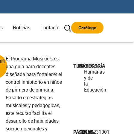
es
Noticias
Contacto
Catálogo
El Programa Musikid’s es
en
r
TIPO
Libro
CATEGORÍA
Ciencias
una guía para docentes
Humanas
diseñada para fortalecer el
y de
control inhibitorio en niños
la
de primero de primaria.
Educación
Basado en estrategias
musicales y pedagógicas,
este recurso facilita el
desarrollo de habilidades
socioemocionales y
PÁGINAS
50
FECHA
20231001