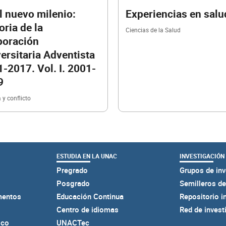
l nuevo milenio:
Experiencias en salu
oria de la
Ciencias de la Salud
poración
ersitaria Adventista
-2017. Vol. I. 2001-
9
 y conflicto
ESTUDIA EN LA UNAC
INVESTIGACIÓN
Pregrado
Grupos de inv
Posgrado
Semilleros de
mentos
Educación Continua
Repositorio i
Centro de idiomas
Red de invest
ico
UNACTec