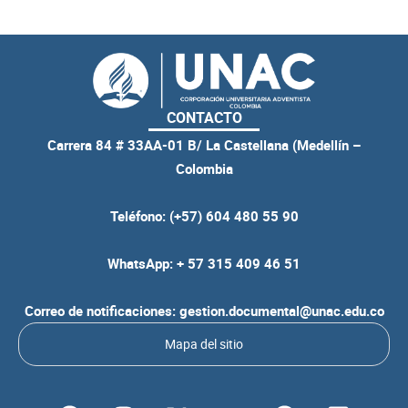
CONTACTO
Carrera 84 # 33AA-01 B/ La Castellana (Medellín –
Colombia
Teléfono: (+57) 604 480 55 90
WhatsApp: + 57 315 409 46 51
Correo de notificaciones: gestion.documental@unac.edu.co
Mapa del sitio
F
I
Y
S
F