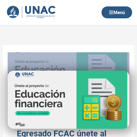
Ir
al
Menú
contenido
Egresado FCAC únete al