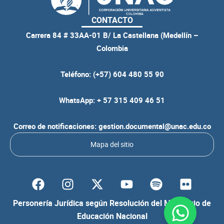
CONTACTO
Carrera 84 # 33AA-01 B/ La Castellana (Medellín –
Colombia
Teléfono: (+57) 604 480 55 90
WhatsApp: + 57 315 409 46 51
Correo de notificaciones: gestion.documental@unac.edu.co
Mapa del sitio
F
I
Y
S
F
a
n
o
p
l
c
s
u
o
i
Personería Jurídica según Resolución del Ministerio de
e
t
t
t
c
Educación Nacional