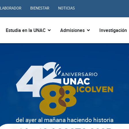
LABORADOR
BIENESTAR
NOTICIAS
ir ¿Quiénes somos?
Abrir Estudia en la UNAC
Abrir Admisiones
Estudia en la UNAC
Admisiones
Investigación
del ayer al mañana haciendo historia