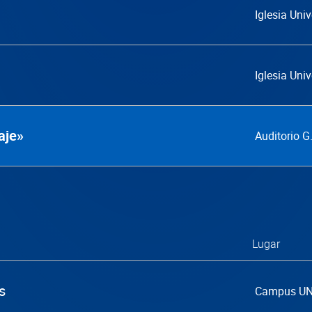
Iglesia Univ
Iglesia Univ
aje»
Auditorio 
Lugar
s
Campus U