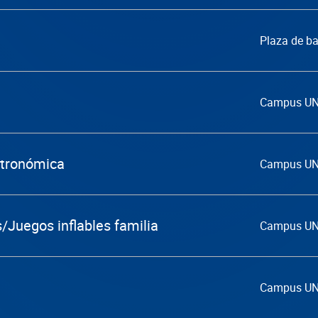
Plaza de b
Campus U
astronómica
Campus U
/Juegos inflables familia
Campus U
Campus U