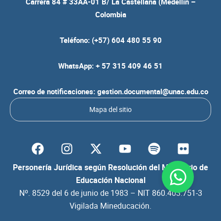
Carrera 84 # 33AA-01 B/ La Castellana (Medellín –
Colombia
Teléfono: (+57) 604 480 55 90
WhatsApp: + 57 315 409 46 51
Correo de notificaciones: gestion.documental@unac.edu.co
Mapa del sitio
F
I
Y
S
F
a
n
o
p
l
c
s
u
o
i
Personería Jurídica según Resolución del Ministerio de
e
t
t
t
c
Educación Nacional
b
a
u
i
k
Nº. 8529 del 6 de junio de 1983 – NIT 860.403.751-3
o
g
b
f
r
Vigilada Mineducación.
o
r
e
y