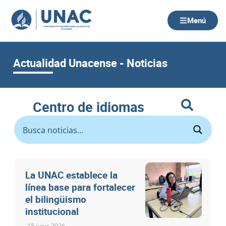
Ir
al
Menú
contenido
Actualidad Unacense - Noticias
Centro de idiomas
La UNAC establece la
línea base para fortalecer
el bilingüismo
institucional
18 junio 2026