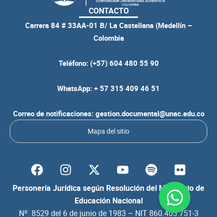
CONTACTO
Carrera 84 # 33AA-01 B/ La Castellana (Medellín –
Colombia
Teléfono: (+57) 604 480 55 90
WhatsApp: + 57 315 409 46 51
Correo de notificaciones: gestion.documental@unac.edu.co
Mapa del sitio
F
I
Y
S
F
a
n
o
p
l
c
s
u
o
i
Personería Jurídica según Resolución del Ministerio de
e
t
t
t
c
Educación Nacional
b
a
u
i
k
Nº. 8529 del 6 de junio de 1983 – NIT 860.403.751-3