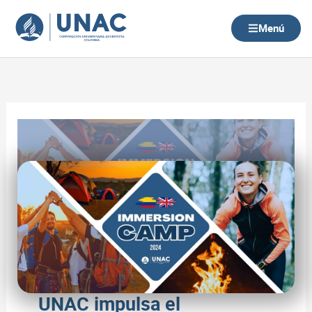
Ir
al
Menú
contenido
UNAC impulsa el