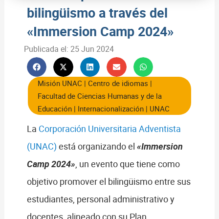
bilingüismo a través del
«Immersion Camp 2024»
Publicada el:
25 Jun 2024
Misión UNAC
|
Centro de idiomas
|
Facultad de Ciencias Humanas y de la
Educación
|
Internacionalización
|
UNAC
La
Corporación Universitaria Adventista
(UNAC)
está organizando el
«Immersion
Camp 2024»
, un evento que tiene como
objetivo promover el bilingüismo entre sus
estudiantes, personal administrativo y
docentes, alineado con su Plan