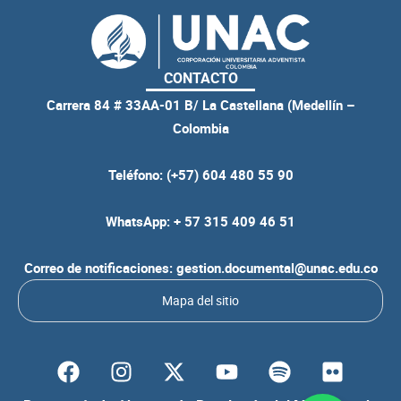
CONTACTO
Carrera 84 # 33AA-01 B/ La Castellana (Medellín –
Colombia
Teléfono: (+57) 604 480 55 90
WhatsApp: + 57 315 409 46 51
Correo de notificaciones: gestion.documental@unac.edu.co
Mapa del sitio
F
I
Y
S
F
a
n
o
p
l