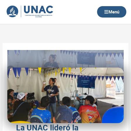
Ir
al
Menú
contenido
La UNAC lideró la