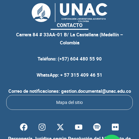
CONTACTO
Carrera 84 # 33AA-01 B/ La Castellana (Medellín –
Colombia
Teléfono: (+57) 604 480 55 90
WhatsApp: + 57 315 409 46 51
Correo de notificaciones: gestion.documental@unac.edu.co
Mapa del sitio
F
I
Y
S
F
a
n
o
p
l
c
s
u
o
i
Personería Jurídica según Resolución del Ministerio de