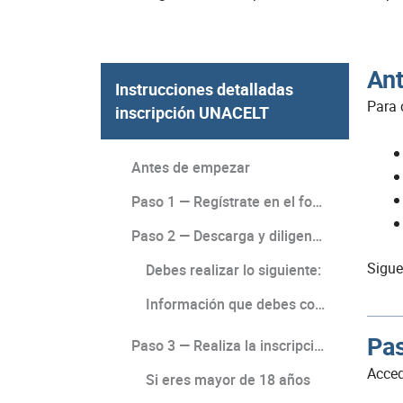
An
Instrucciones detalladas
Para 
inscripción UNACELT
Antes de empezar
Paso 1 — Regístrate en el formulario de inscripción
Paso 2 — Descarga y diligencia el documento Test Taker
Sigue
Debes realizar lo siguiente:
Información que debes completar:
Pas
Paso 3 — Realiza la inscripción institucional (SLIES)
Acced
Si eres mayor de 18 años