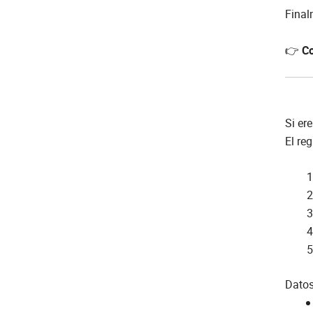
Final
👉
Co
Si er
El re
Datos