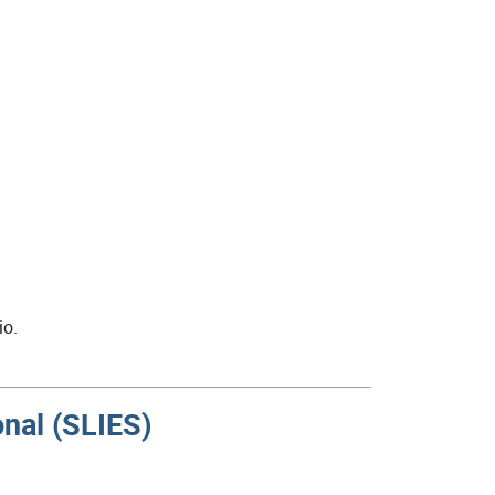
io.
onal (SLIES)