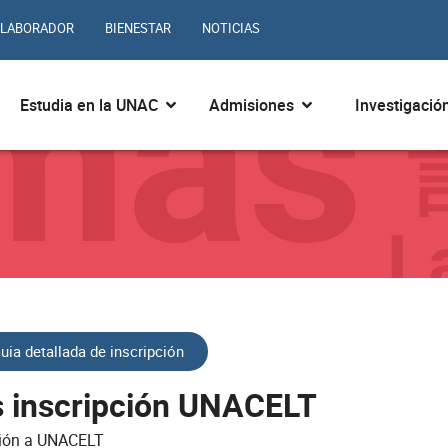
omas
LABORADOR
BIENESTAR
NOTICIAS
ir ¿Quiénes somos?
Abrir Estudia en la UNAC
Abrir Admisiones
Estudia en la UNAC
Admisiones
Investigació
L
uia detallada de inscripción
as inscripción UNACELT
pción a UNACELT