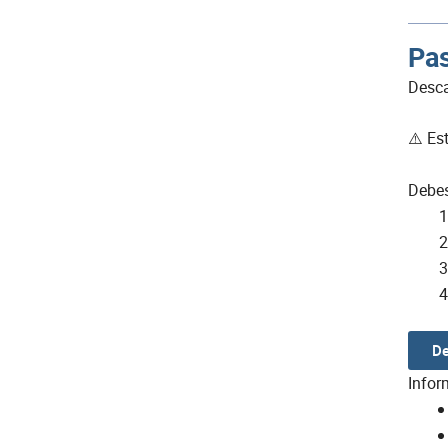
Pas
Desca
⚠️ Es
Debes
De
Infor