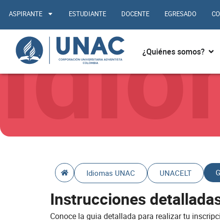
Ir
Idi
ASPIRANTE
ESTUDIANTE
DOCENTE
EGRESADO
CO
al
contenido
Abr
¿Quiénes somos?
G
Idiomas UNAC
UNACELT
Instrucciones detallad
Conoce la guia detallada para realizar tu inscri