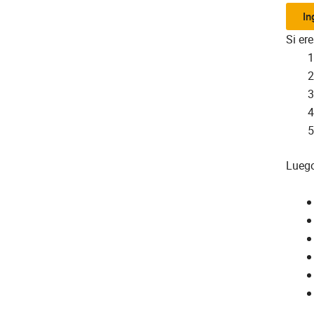
In
Si er
Luego