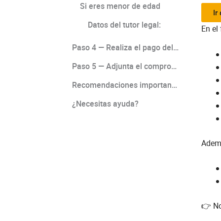
Si eres menor de edad
Ir
Datos del tutor legal:
En el
Paso 4 — Realiza el pago del examen
Paso 5 — Adjunta el comprobante y finaliza tu inscripción
Recomendaciones importantes
¿Necesitas ayuda?
Ademá
👉 No