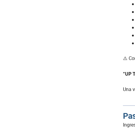
⚠️ Co
“UP 
Una v
Pas
Ingre