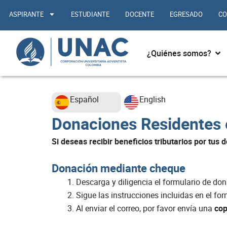
Ir
ASPIRANTE
ESTUDIANTE
DOCENTE
EGRESADO
CO
al
contenido
Abr
¿Quiénes somos?
Español
English
Donaciones Residentes 
Si deseas recibir beneficios tributarios por tus
Donación mediante cheque
Descarga y diligencia el formulario de do
Sigue las instrucciones incluidas en el for
Al enviar el correo, por favor envía una
cop