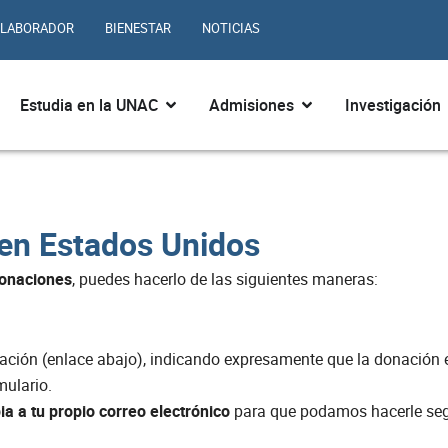
LABORADOR
BIENESTAR
NOTICIAS
ir ¿Quiénes somos?
Abrir Estudia en la UNAC
Abrir Admisiones
Estudia en la UNAC
Admisiones
Investigación
en Estados Unidos
 donaciones
, puedes hacerlo de las siguientes maneras:
nación (enlace abajo), indicando expresamente que la donación
mulario.
ia a tu propio correo electrónico
para que podamos hacerle seg