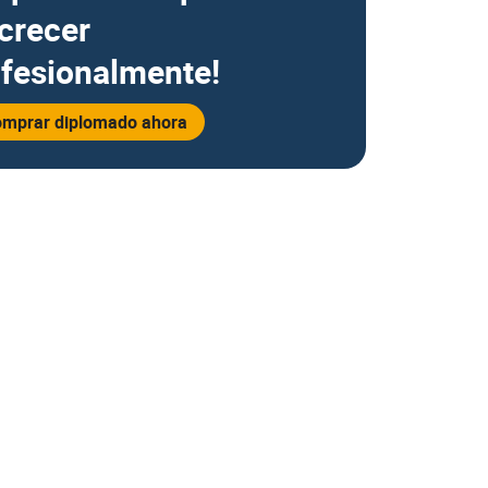
crecer
ofesionalmente!
mprar diplomado ahora