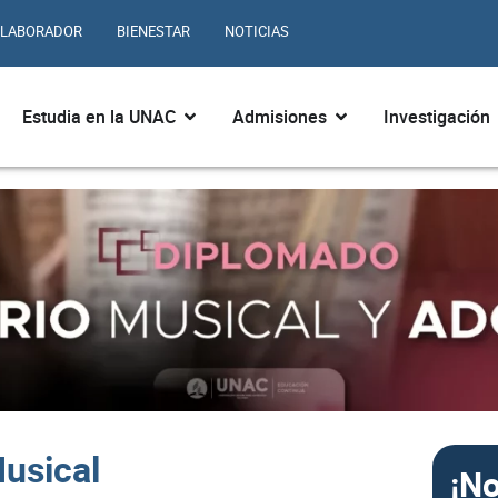
LABORADOR
BIENESTAR
NOTICIAS
ir ¿Quiénes somos?
Abrir Estudia en la UNAC
Abrir Admisiones
Estudia en la UNAC
Admisiones
Investigación
usical
¡No