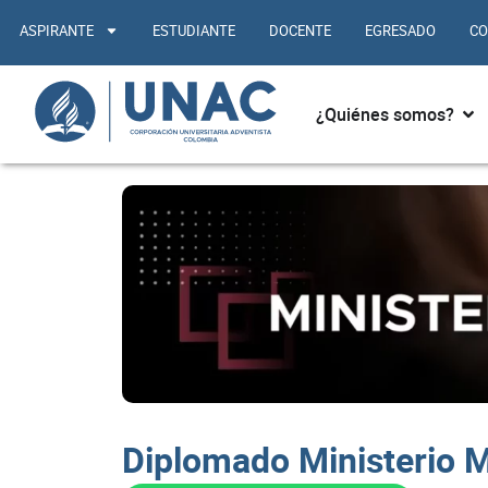
Ir
ASPIRANTE
ESTUDIANTE
DOCENTE
EGRESADO
CO
al
contenido
Abr
¿Quiénes somos?
Diplomado Ministerio M