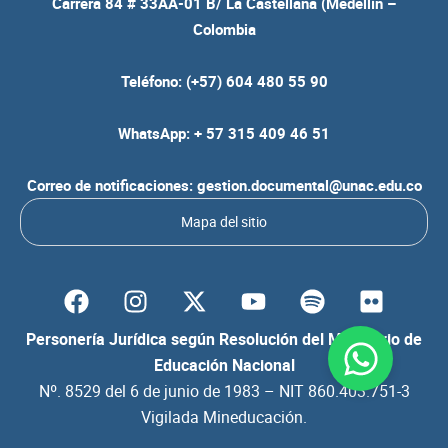
Carrera 84 # 33AA-01 B/ La Castellana (Medellín –
Colombia
Teléfono: (+57) 604 480 55 90
WhatsApp: + 57 315 409 46 51
Correo de notificaciones: gestion.documental@unac.edu.co
Mapa del sitio
F
I
Y
S
F
a
n
o
p
l
c
s
u
o
i
Personería Jurídica según Resolución del Ministerio de
e
t
t
t
c
Educación Nacional
b
a
u
i
k
Nº. 8529 del 6 de junio de 1983 – NIT 860.403.751-3
o
g
b
f
r
Vigilada Mineducación.
o
r
e
y