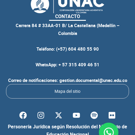
CONTACTO
Carrera 84 # 33AA-01 B/ La Castellana (Medellín –
Colombia
Teléfono: (+57) 604 480 55 90
WhatsApp: + 57 315 409 46 51
Correo de notificaciones: gestion.documental@unac.edu.co
Mapa del sitio
F
I
Y
S
F
a
n
o
p
l
c
s
u
o
i
Personería Jurídica según Resolución del Ministerio de
e
t
t
t
c
Educación Nacional