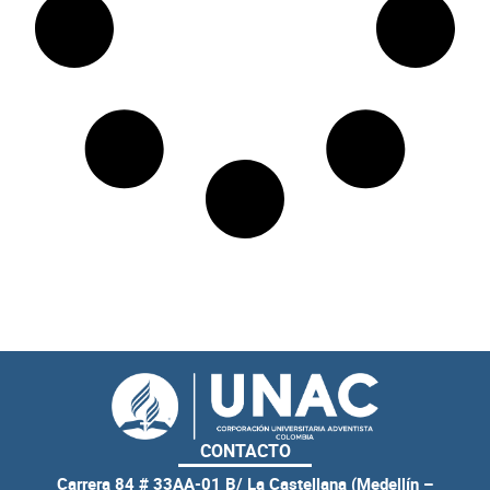
CONTACTO
Carrera 84 # 33AA-01 B/ La Castellana (Medellín –