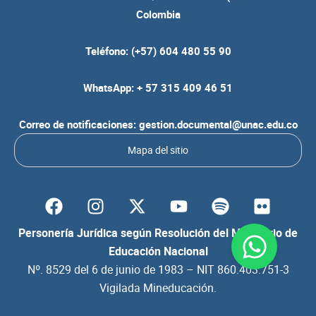
Colombia
Teléfono: (+57) 604 480 55 90
WhatsApp: + 57 315 409 46 51
Correo de notificaciones: gestion.documental@unac.edu.co
Mapa del sitio
F
I
Y
S
F
a
n
o
p
l
c
s
u
o
i
Personería Jurídica según Resolución del Ministerio de
e
t
t
t
c
Educación Nacional
b
a
u
i
k
Nº. 8529 del 6 de junio de 1983 – NIT 860.403.751-3
o
g
b
f
r
Vigilada Mineducación.
o
r
e
y