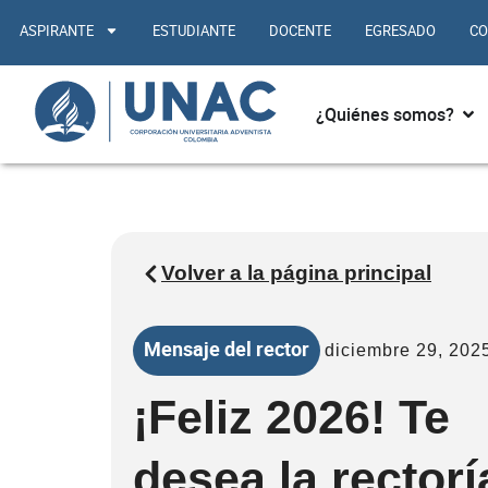
Ir
ASPIRANTE
ESTUDIANTE
DOCENTE
EGRESADO
CO
al
contenido
Abr
¿Quiénes somos?
Volver a la página principal
Mensaje del rector
diciembre 29, 202
¡Feliz 2026! Te
desea la rectorí