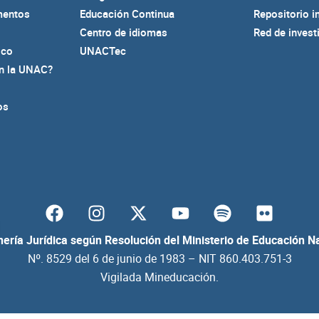
mentos
Educación Continua
Repositorio i
Centro de idiomas
Red de invest
ico
UNACTec
en la UNAC?
os
F
I
Y
S
F
a
n
o
p
l
c
s
u
o
i
ería Jurídica según Resolución del Ministerio de Educación N
e
t
t
t
c
Nº. 8529 del 6 de junio de 1983 – NIT 860.403.751-3
b
a
u
i
k
Vigilada Mineducación.
o
g
b
f
r
o
r
e
y