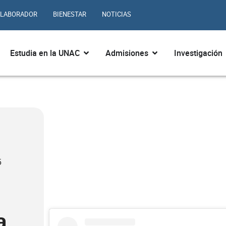
LABORADOR
BIENESTAR
NOTICIAS
ir ¿Quiénes somos?
Abrir Estudia en la UNAC
Abrir Admisiones
Estudia en la UNAC
Admisiones
Investigación
5
a