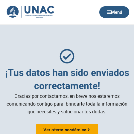
Ir
al
Menú
contenido
¡Tus datos han sido enviados
correctamente!
Gracias por contactarnos, en breve nos estaremos
comunicando contigo para brindarte toda la información
que necesites y solucionar tus dudas.
Ver oferta académica