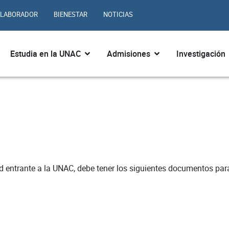
LABORADOR
BIENESTAR
NOTICIAS
ir ¿Quiénes somos?
Abrir Estudia en la UNAC
Abrir Admisiones
Estudia en la UNAC
Admisiones
Investigación
Entrante
 entrante a la UNAC, debe tener los siguientes documentos para r