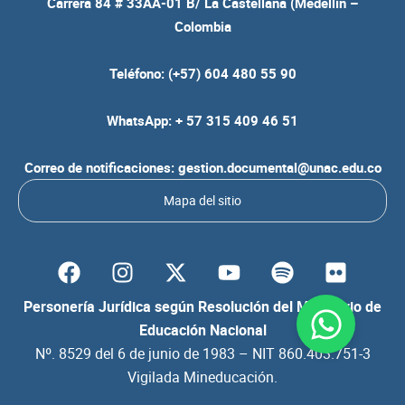
Carrera 84 # 33AA-01 B/ La Castellana (Medellín –
Colombia
Teléfono: (+57) 604 480 55 90
WhatsApp: + 57 315 409 46 51
Correo de notificaciones: gestion.documental@unac.edu.co
Mapa del sitio
F
I
Y
S
F
a
n
o
p
l
c
s
u
o
i
Personería Jurídica según Resolución del Ministerio de
e
t
t
t
c
Educación Nacional
b
a
u
i
k
Nº. 8529 del 6 de junio de 1983 – NIT 860.403.751-3
o
g
b
f
r
Vigilada Mineducación.
o
r
e
y