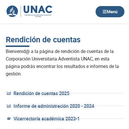
Ir
al
Menú
contenido
Rendición de cuentas
Bienvenid@ a la página de rendición de cuentas de la
Corporación Universitaria Adventista UNAC, en esta
página podrás encontrar los resultados e informes de la
gestión.
Rendición de cuentas 2025
Informe de administración 2020 - 2024
Vicerrectoría académica 2023-1