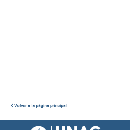
Cuando las hojas paran a un proceso de curado
consumen 11.4 millones de toneladas métricas de
madera.
Para formar cada cigarrillo se generan toneladas
métricas de dióxido de carbono en cantidades
exorbitantes.
Las fábricas de cigarrillo causan 10 millones de
toneladas de desechos.
Volver a la página principal