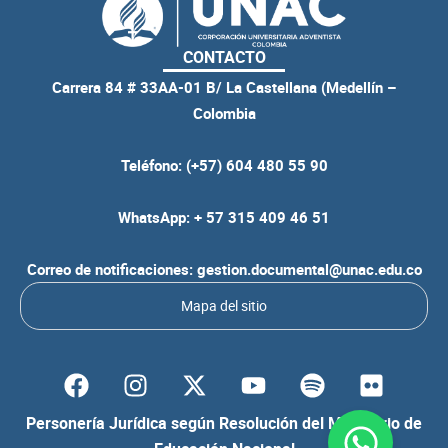
CONTACTO
Carrera 84 # 33AA-01 B/ La Castellana (Medellín –
Colombia
Teléfono: (+57) 604 480 55 90
WhatsApp: + 57 315 409 46 51
Correo de notificaciones: gestion.documental@unac.edu.co
Mapa del sitio
F
I
Y
S
F
a
n
o
p
l
c
s
u
o
i
Personería Jurídica según Resolución del Ministerio de
e
t
t
t
c