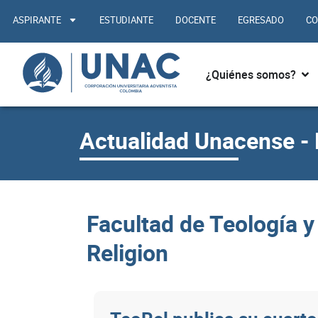
Ir
ASPIRANTE
ESTUDIANTE
DOCENTE
EGRESADO
CO
al
contenido
Abr
¿Quiénes somos?
Actualidad Unacense - 
Facultad de Teología y
Religion