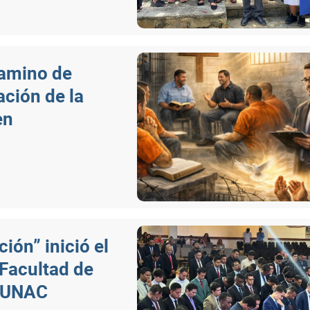
camino de
ación de la
en
ón” inició el
 Facultad de
a UNAC