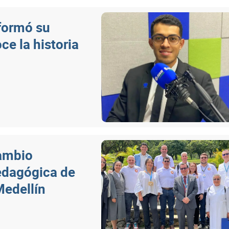
sformó su
ce la historia
cambio
edagógica de
Medellín