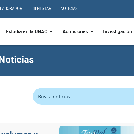
LABORADOR
BIENESTAR
NOTICIAS
ir ¿Quiénes somos?
Abrir Estudia en la UNAC
Abrir Admisiones
Estudia en la UNAC
Admisiones
Investigación
Noticias