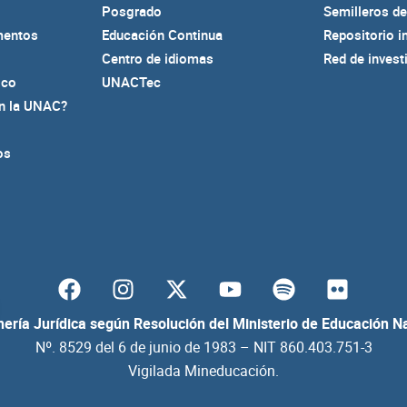
Posgrado
Semilleros de
mentos
Educación Continua
Repositorio i
Centro de idiomas
Red de invest
ico
UNACTec
en la UNAC?
os
F
I
Y
S
F
a
n
o
p
l
c
s
u
o
i
ería Jurídica según Resolución del Ministerio de Educación N
e
t
t
t
c
Nº. 8529 del 6 de junio de 1983 – NIT 860.403.751-3
b
a
u
i
k
Vigilada Mineducación.
o
g
b
f
r