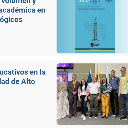
o volumen y
 académica en
lógicos
ucativos en la
dad de Alto