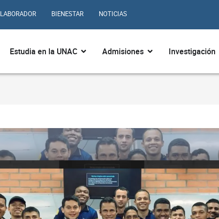
LABORADOR
BIENESTAR
NOTICIAS
ir ¿Quiénes somos?
Abrir Estudia en la UNAC
Abrir Admisiones
Estudia en la UNAC
Admisiones
Investigación