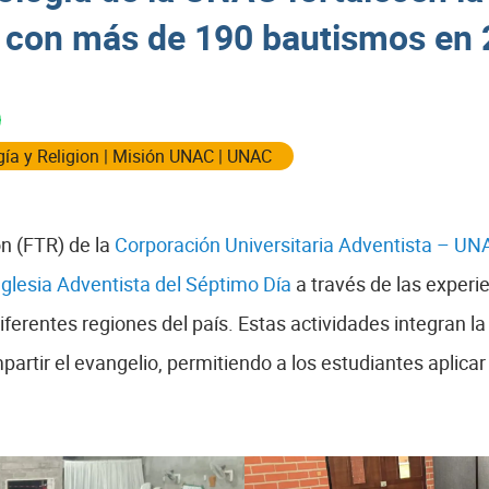
a con más de 190 bautismos en
ía y Religion
|
Misión UNAC
|
UNAC
ón (FTR) de la
Corporación Universitaria Adventista – U
Iglesia Adventista del Séptimo Día
a través de las exper
ferentes regiones del país. Estas actividades integran la
mpartir el evangelio, permitiendo a los estudiantes aplicar