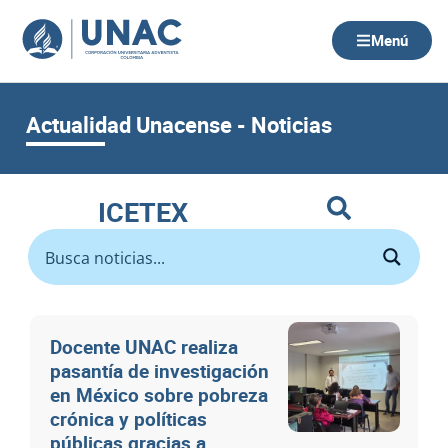
Ir
al
Menú
contenido
Actualidad Unacense - Noticias
ICETEX
Docente UNAC realiza
pasantía de investigación
en México sobre pobreza
crónica y políticas
públicas gracias a