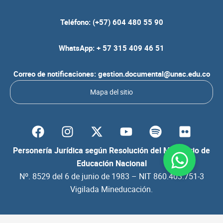
Teléfono: (+57) 604 480 55 90
WhatsApp: + 57 315 409 46 51
Correo de notificaciones: gestion.documental@unac.edu.co
Mapa del sitio
F
I
Y
S
F
a
n
o
p
l
c
s
u
o
i
Personería Jurídica según Resolución del Ministerio de
e
t
t
t
c
Educación Nacional
b
a
u
i
k
Nº. 8529 del 6 de junio de 1983 – NIT 860.403.751-3
o
g
b
f
r
Vigilada Mineducación.
o
r
e
y
k
a