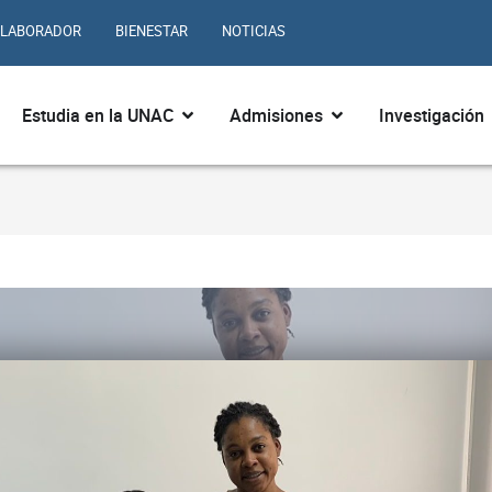
LABORADOR
BIENESTAR
NOTICIAS
ir ¿Quiénes somos?
Abrir Estudia en la UNAC
Abrir Admisiones
Estudia en la UNAC
Admisiones
Investigación