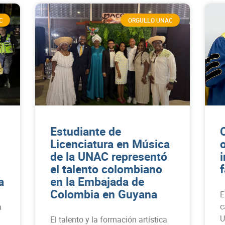
C
ORGULLO UNAC
Estudiante de
Licenciatura en Música
de la UNAC representó
el talento colombiano
a
en la Embajada de
Colombia en Guyana
E
c
n
U
El talento y la formación artística