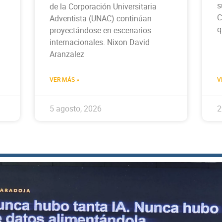
s
de la Corporación Universitaria
C
Adventista (UNAC) continúan
q
proyectándose en escenarios
internacionales. Nixon David
Aranzalez
VER MÁS »
V
5 agosto, 2026
2