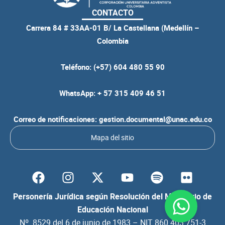
CONTACTO
Carrera 84 # 33AA-01 B/ La Castellana (Medellín –
Colombia
Teléfono: (+57) 604 480 55 90
WhatsApp: + 57 315 409 46 51
Correo de notificaciones: gestion.documental@unac.edu.co
Mapa del sitio
F
I
Y
S
F
a
n
o
p
l
c
s
u
o
i
Personería Jurídica según Resolución del Ministerio de
e
t
t
t
c
Educación Nacional
b
a
u
i
k
Nº. 8529 del 6 de junio de 1983 – NIT 860.403.751-3