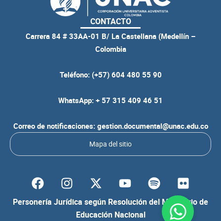
CONTACTO
Carrera 84 # 33AA-01 B/ La Castellana (Medellín –
Colombia
Teléfono: (+57) 604 480 55 90
WhatsApp: + 57 315 409 46 51
Correo de notificaciones: gestion.documental@unac.edu.co
Mapa del sitio
F
I
Y
S
F
a
n
o
p
l
c
s
u
o
i
Personería Jurídica según Resolución del Ministerio de
e
t
t
t
c
Educación Nacional