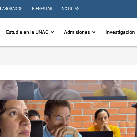
LABORADOR
BIENESTAR
NOTICIAS
ir ¿Quiénes somos?
Abrir Estudia en la UNAC
Abrir Admisiones
Estudia en la UNAC
Admisiones
Investigación