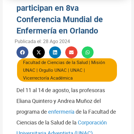
participan en 8va
Conferencia Mundial de
Enfermería en Orlando
Publicada el:
28 Ago 2024
Facultad de Ciencias de la Salud
|
Misión
UNAC
|
Orgullo UNAC
|
UNAC
|
Vicerrectoría Académica
Del 11 al 14 de agosto, las profesoras
Eliana Quintero y Andrea Muñoz del
programa de
enfermería
de la Facultad de
Ciencias de la Salud de la
Corporación
Universitaria Adventista (UNAC)
,